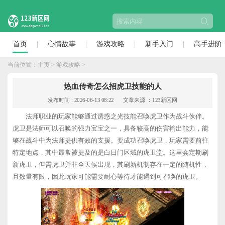
首页
心情故事
游戏攻略
新手入门
高手进阶
当前位置：
主页
>
游戏攻略
>
热血传奇怎么招虎卫技能的人
发布时间 : 2026-06-13 08:22
文章来源 ：123新区网
法师职业的玩家能够通过诱惑之光技能召唤虎卫作为战斗伙伴。
虎卫是法师可以召唤的强力宝宝之一，具备较高的伤害输出能力，能
够在战斗中为法师提供有效的支援。要成功召唤虎卫，玩家需要前往
特定地点，其中最常被提及的是白日门区域的虎卫堂。这里会定期刷
新虎卫，但需虎卫并非全天候出现，其刷新机制存在一定的随机性，
且数量有限，因此玩家可能需要耐心等待才能遇到可召唤的虎卫。