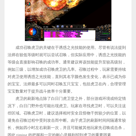
成功召唤虎卫的关键在于诱惑之光技能的使用。尽管有说法提到
法师在较低等级时就可以尝试召唤，但实际应用中，诱惑之光技能的
等级会直接影响召唤的成功率。通常建议将该技能提升至较高级别，
例如三级，以增加成功召唤虎卫的几率。召唤过程中，玩家需要持续
对虎卫使用诱惑之光技能，直到其名字颜色发生变化，表示已成为你
的宝宝。法师最多可以同时召唤五只宝宝，包括虎卫在内，合理管理
宝宝数量对于提升战斗效率十分重要。
虎卫的刷新地点除了白日门虎卫堂之外，部分游戏环境或特定情
况下，白日门野外也可能出现虎卫。玩家在寻找虎卫时，可以关注这
些区域。召唤虎卫时，建议选择相对安全且怪物干扰较少的位置，以
避免在召唤过程中受到攻击而中断。由于虎卫的刷新时间间隔通常较
长，例如四小时左右刷新一次，并且可能被其他玩家先召唤或击杀，
因此 timing 的把握和一定的耐心是顺利招到虎卫的重要因素。