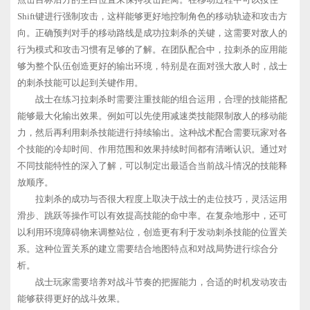
Shift键进行强制攻击，这样能够更好地控制角色的移动轨迹和攻击方
向。正确预判对手的移动路线是成功拉刺杀的关键，这需要对敌人的
行为模式和攻击习惯有足够的了解。在团队配合中，拉刺杀的应用能
够为整个队伍创造更好的输出环境，特别是在面对强大敌人时，战士
的刺杀技能可以起到关键作用。
战士在练习拉刺杀时需要注重技能的组合运用，合理的技能搭配
能够最大化输出效果。例如可以先使用减速类技能限制敌人的移动能
力，然后再利用刺杀技能进行持续输出。这种战术配合需要玩家对各
个技能的冷却时间、作用范围和效果持续时间都有清晰认识。通过对
不同技能特性的深入了解，可以制定出最适合当前战斗情况的技能释
放顺序。
拉刺杀的成功与否很大程度上取决于战士的走位技巧，灵活运用
滑步、跳跃等操作可以有效提高技能的命中率。在复杂地形中，还可
以利用环境障碍物来调整站位，创造更有利于发动刺杀技能的位置关
系。这种位置关系的建立需要结合地图特点和对战局势进行综合分
析。
战士玩家需要培养对战斗节奏的把握能力，合适的时机发动攻击
能够获得更好的战斗效果。