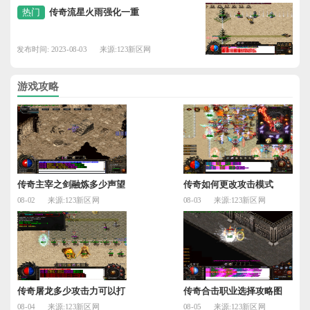
热门
传奇流星火雨强化一重
发布时间: 2023-08-03
来源:123新区网
游戏攻略
传奇主宰之剑融炼多少声望
传奇如何更改攻击模式
08-02
来源:123新区网
08-03
来源:123新区网
传奇屠龙多少攻击力可以打
传奇合击职业选择攻略图
08-04
来源:123新区网
08-05
来源:123新区网